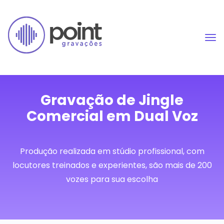
Gravação de Jingle
Comercial em Dual Voz
Produção realizada em stúdio profissional, com
locutores treinados e experientes, são mais de 200
vozes para sua escolha