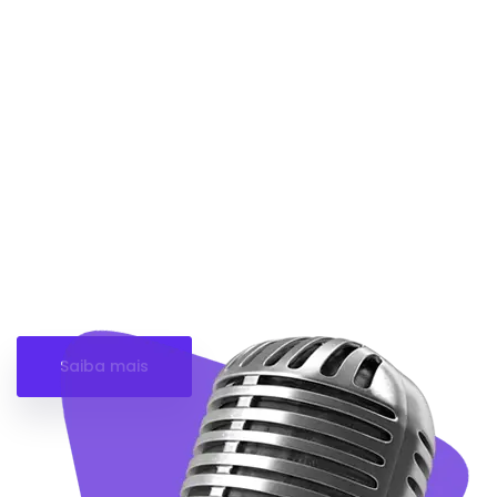
para sua
marca!
Faça o ritmo da sua marca decolar com a
Point Gravações, produzimos Jingles
comerciais personalizados para cada marca.
Estrutura completa para produzir o jingle que
vai cair no gosto do seu cliente!
Saiba mais