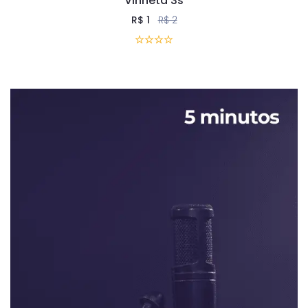
Vinheta 3s
R$
1
R$
2